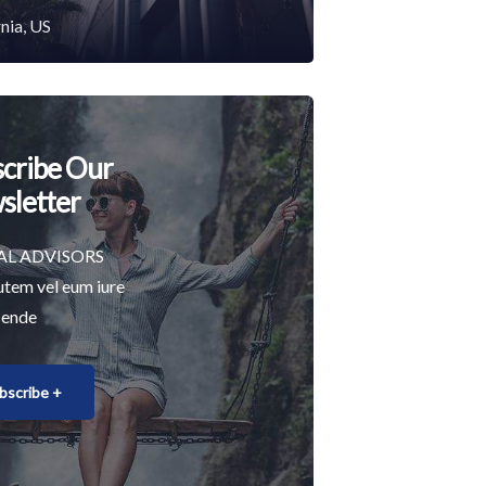
nia, US
cribe Our
sletter
AL ADVISORS
utem vel eum iure
 ende
bscribe +