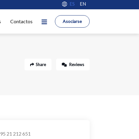
ES
EN
s
Contactos
Asociarse
Share
Reviews
95 21 212 651