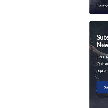
Califor
Subs
New
SPECI
Quis a
repreh
Su