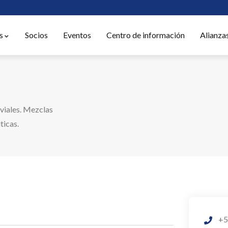
s
Socios
Eventos
Centro de información
Alianza
 viales. Mezclas
ticas.
+5