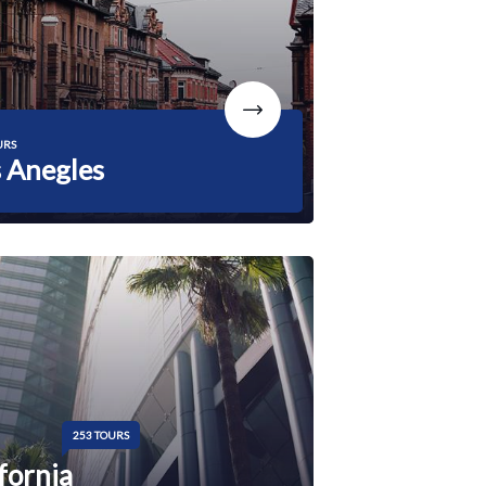
URS
 Anegles
253 TOURS
fornia