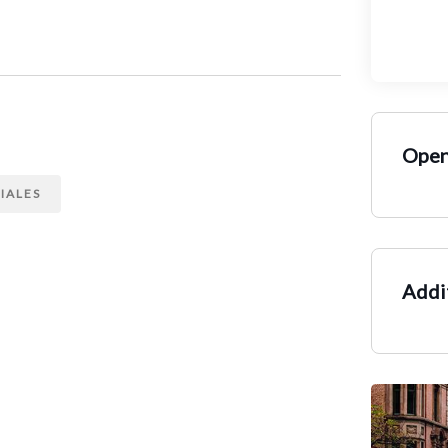
Open
VIALES
Addit