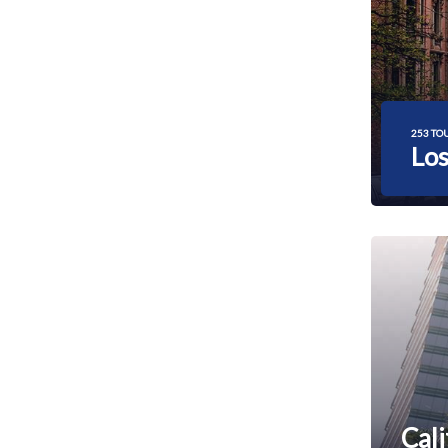
253 TO
Los
Cali