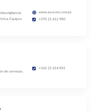
www.asucom.com.py
deovigilancia.
trica. Equipos
+595 21 612 980
+565 21 614 892
ón de cervezas.
o