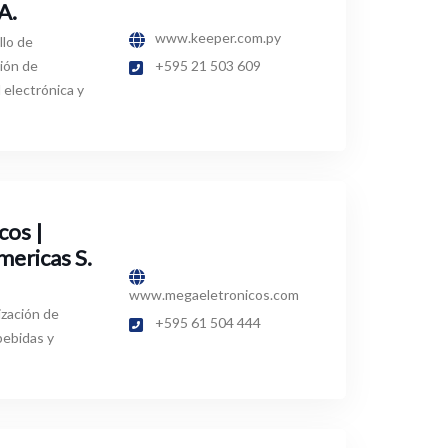
A.
www.keeper.com.py
lo de
ión de
+595 21 503 609
 electrónica y
cos |
ericas S.
www.megaeletronicos.com
ización de
+595 61 504 444
bebidas y