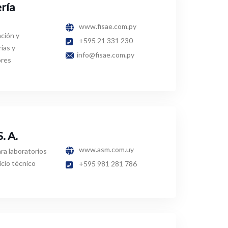
ría
www.fisae.com.py
ción y
+595 21 331 230
ias y
info@fisae.com.py
ores
. A.
www.asm.com.uy
ra laboratorios
icio técnico
+595 981 281 786