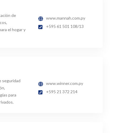
tación de
www.mannah.com.py
cos,
+595 61 501 108/13
ara el hogar y
e seguridad
www.winner.com.py
ón,
+595 21 372 214
gías para
rivados.