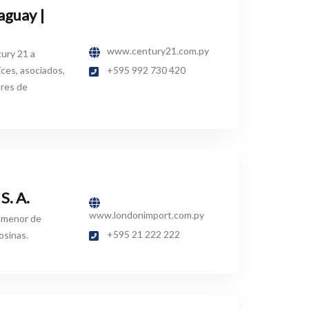
aguay |
www.century21.com.py
ury 21 a
ces, asociados,
+595 992 730 420
ores de
S. A.
www.londonimport.com.py
y menor de
+595 21 222 222
osinas.