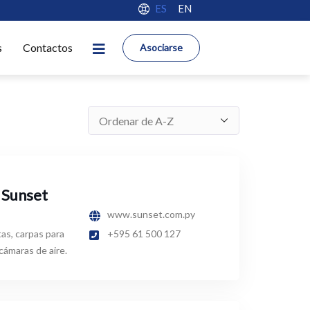
ES
EN
s
Contactos
Asociarse
 Sunset
www.sunset.com.py
tas, carpas para
+595 61 500 127
cámaras de aire.