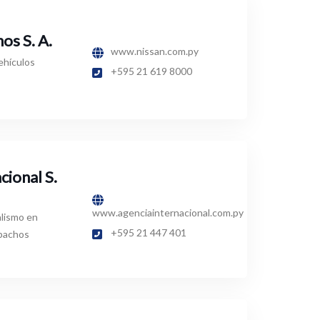
s S. A.
www.nissan.com.py
ehículos
+595 21 619 8000
cional S.
www.agenciainternacional.com.py
alismo en
+595 21 447 401
spachos