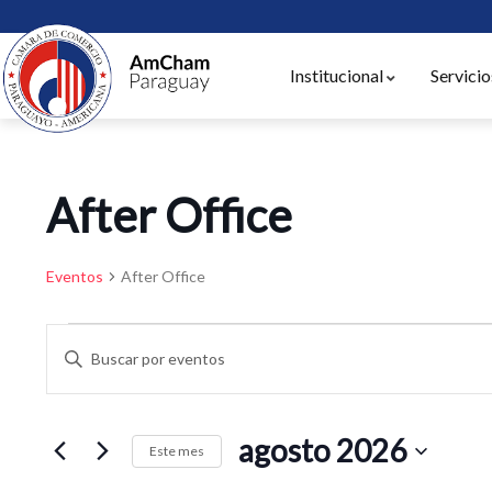
Institucional
Servicio
After Office
Eventos
After Office
Navegación
Introduce
de
la
búsqueda
palabra
agosto 2026
clave.
y
Este mes
Busca
Selecciona