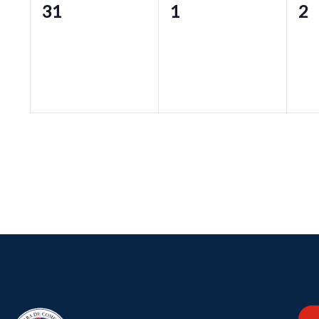
0
0
0
31
1
2
eventos,
eventos,
ev