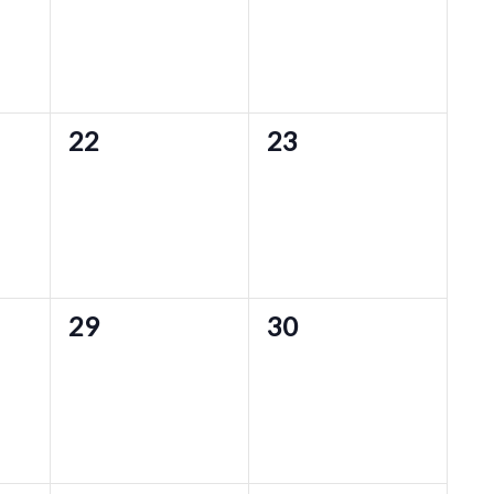
0
0
22
23
eventos,
eventos,
0
0
29
30
eventos,
eventos,