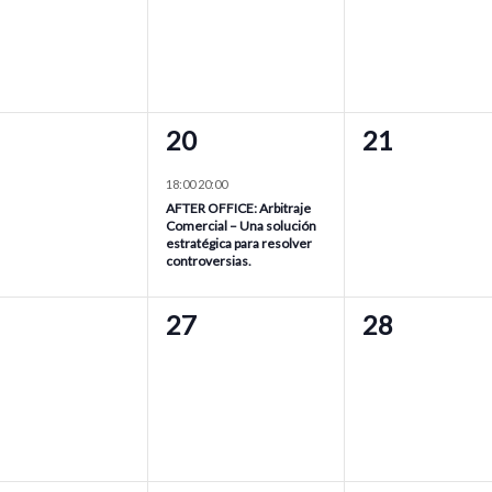
1
0
20
21
entos,
evento,
eventos,
18:00
20:00
AFTER OFFICE: Arbitraje
Comercial – Una solución
estratégica para resolver
controversias.
0
0
27
28
entos,
eventos,
eventos,