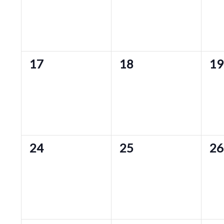
0
0
0
17
18
19
eventos,
eventos,
ev
0
0
0
24
25
26
eventos,
eventos,
ev