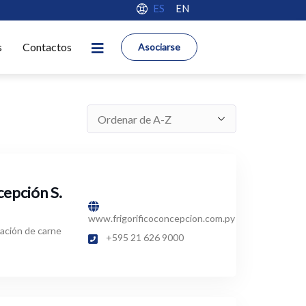
ES
EN
s
Contactos
Asociarse
cepción S.
www.frigorificoconcepcion.com.py
ación de carne
+595 21 626 9000‬