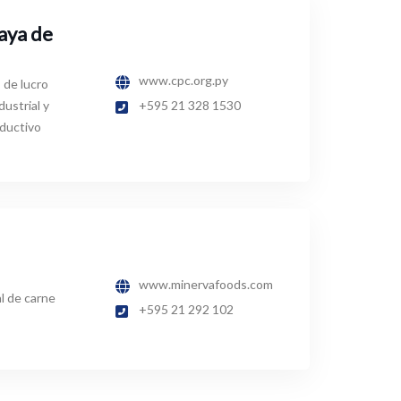
aya de
www.cpc.org.py
 de lucro
dustrial y
+595 21 328 1530
oductivo
www.minervafoods.com
l de carne
+595 21 292 102