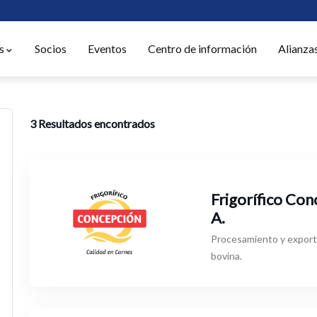
s
Socios
Eventos
Centro de información
Alianza
3
Resultados encontrados
Frigorífico Con
A.
Procesamiento y export
bovina.