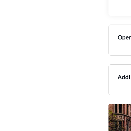
Open
Addit