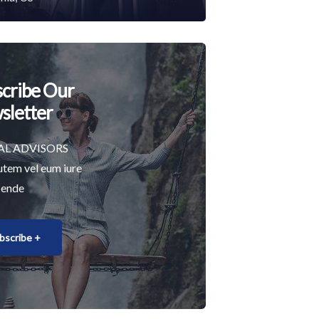
cribe Our
sletter
AL ADVISORS
utem vel eum iure
 ende
bscribe +