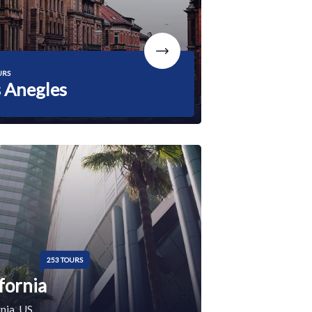
URS
 Anegles
253 TOURS
fornia
nia, US