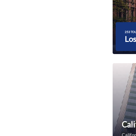
253 TO
Los
Cali
Califor