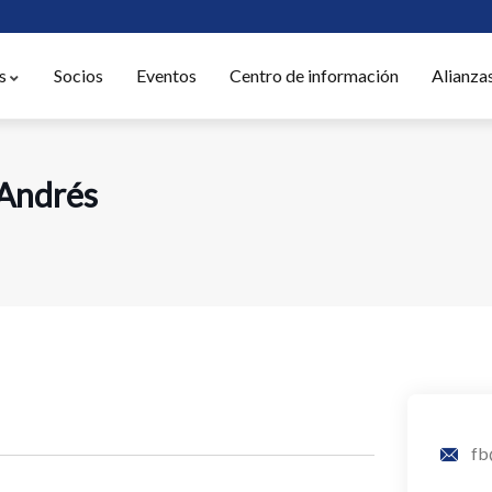
s
Socios
Eventos
Centro de información
Alianza
 Andrés
fb