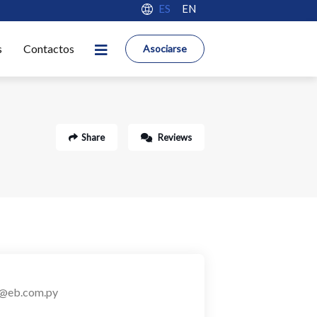
ES
EN
s
Contactos
Asociarse
Share
Reviews
@eb.com.py