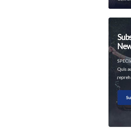
Subs
New
SPECI
Quis a
repreh
Su