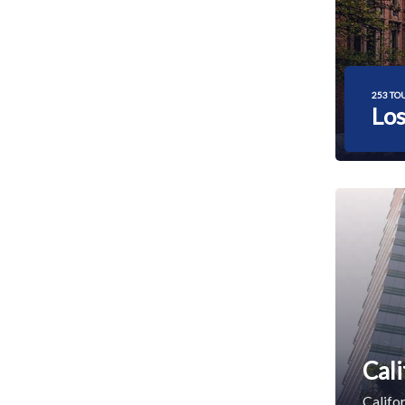
253 TO
Los
Cali
Califor