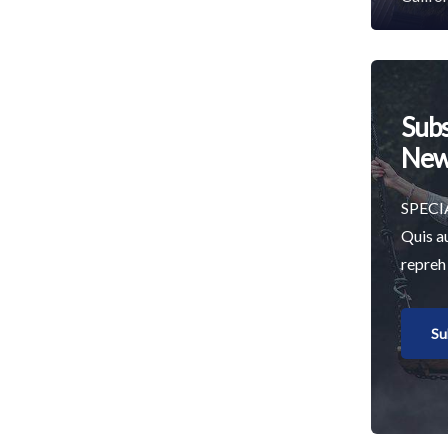
Subs
New
SPECI
Quis a
repreh
Su