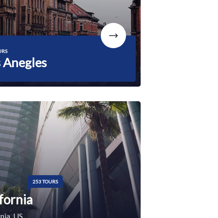
URS
 Anegles
253 TOURS
fornia
nia, US