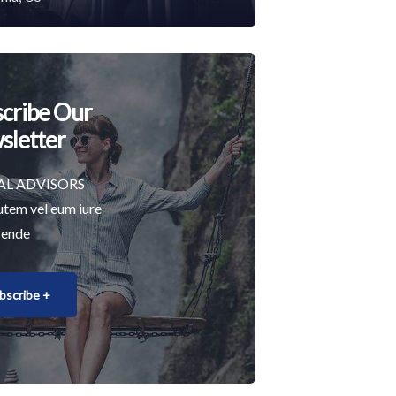
cribe Our
sletter
AL ADVISORS
utem vel eum iure
 ende
bscribe +