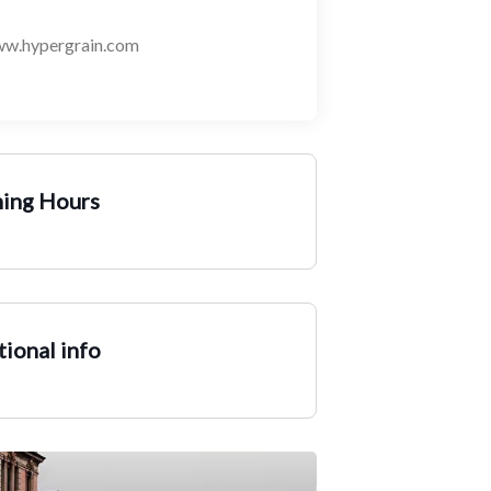
w.hypergrain.com
ing Hours
ional info