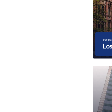
253 TO
Los