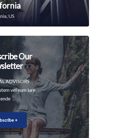
fornia
nia, US
cribe Our
sletter
AL ADVISORS
utem vel eum iure
 ende
bscribe +