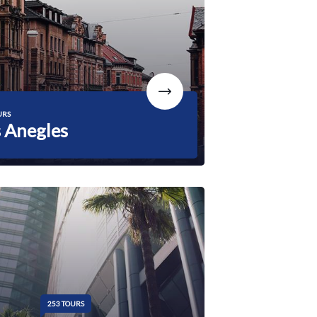
URS
 Anegles
253 TOURS