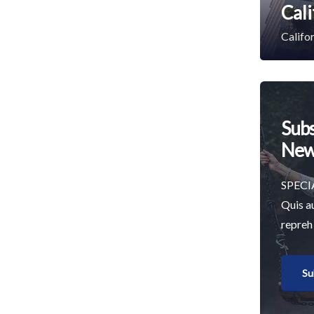
Cali
Califor
Subs
New
SPECI
Quis a
repreh
Su