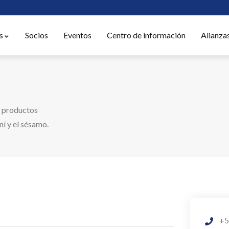
s
Socios
Eventos
Centro de información
Alianza
e productos
ní y el sésamo.
+5