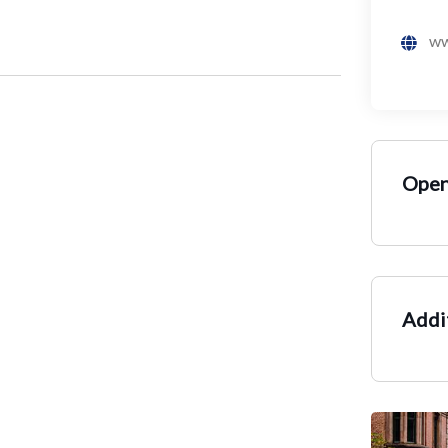
ww
Open
Addit